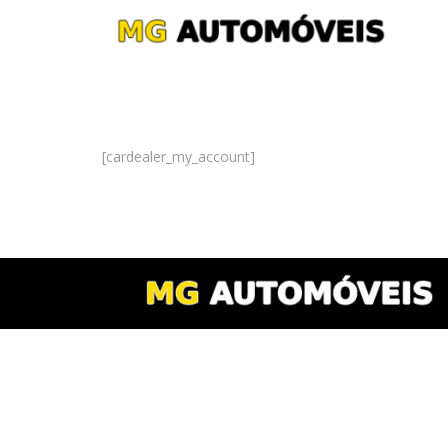
[cardealer_my_account]