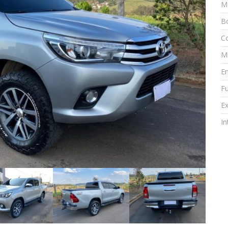
M
Bo
Co
M
E
Fu
Ex
In