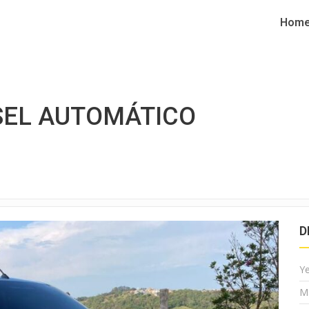
Hom
ESEL AUTOMÁTICO
D
Y
M