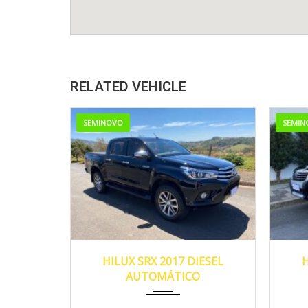
RELATED VEHICLE
SEMINOVO
SEMIN
2017
Autom...
155.000
2
HILUX SRX 2017 DIESEL
H
AUTOMÁTICO