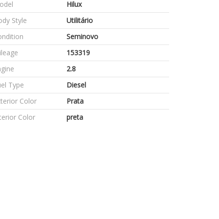
odel
Hilux
dy Style
Utilitário
ndition
Seminovo
ileage
153319
ngine
2.8
el Type
Diesel
terior Color
Prata
terior Color
preta