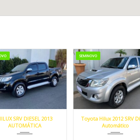
OVO
SEMINOVO
013
Autom...
147.000
2012
Autom...
25
ILUX SRV DIESEL 2013
Toyota Hilux 2012 SRV Di
AUTOMÁTICA
Automático