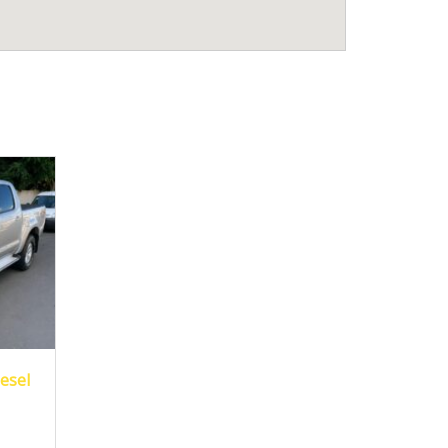
6.000
esel